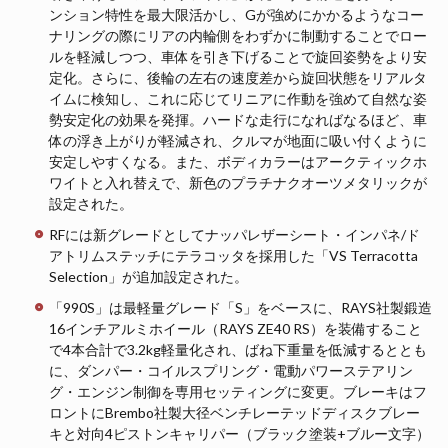
ンション特性を最大限活かし、Gが強めにかかるようなコー
ナリングの際にリアの内輪側をわずかに制動することでロー
ルを軽減しつつ、車体を引き下げることで旋回姿勢をより安
定化。さらに、後輪の左右の速度差から旋回状態をリアルタ
イムに検知し、これに応じてリニアに作動を強めて自然な姿
勢安定化の効果を発揮。ハードな走行になればなるほど、車
体の浮き上がりが軽減され、クルマが地面に吸い付くように
安定しやすくなる。また、ボディカラーはアークティックホ
ワイトと入れ替えで、新色のプラチナクオーツメタリックが
設定された。
RFには新グレードとしてナッパレザーシート・インパネ/ド
アトリムステッチにテラコッタを採用した「VS Terracotta
Selection」が追加設定された。
「990S」は最軽量グレード「S」をベースに、RAYS社製鍛造
16インチアルミホイール（RAYS ZE40 RS）を装備すること
で4本合計で3.2kg軽量化され、ばね下重量を低減するととも
に、ダンパー・コイルスプリング・電動パワーステアリン
グ・エンジン制御を専用セッティングに変更。ブレーキはフ
ロントにBrembo社製大径ベンチレーテッドディスクブレー
キと対向4ピストンキャリパー（ブラック塗装+ブルー文字）