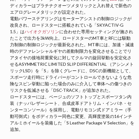
ディカラーはプラチナクオーツメタリックと入れ替えで新色の
エアログレーメタリックが設定された。
電動パワーステアリングはモーターアシストの制御ロジックが
改良され、ロードスターに搭載されている「SKYACTIV-G
1.5」は
ハイオクガソリン
に合わせた専用セッティングが施され
たことで出力を3kW向上。ロードスターのMT車とRFには駆動
力制御の制御ロジックが最新化された。MT車には、加速・減速
時のデファレンシャルギヤの差動制限力を変化させることでリ
アタイヤの接地荷重変化に対してクルマの旋回挙動を安定化さ
せるASYMMETRIC LIMITED SLIP DIFFERENTIAL （アシンメト
リックLSD）を「S」を除くグレードに、DSCの新機能として、
スポーツ走行時にドライバーがコントロールできないような危
険なスピン挙動に陥った場合のみに介入して車体への傷つきの
リスクを低減させる「DSC-TRACK」が追加された。
ロードスターには、ベージュのソフトトップとスポーツタン内
装（ナッパレザーシート、合成皮革ドアトリム・インパネ・セ
ンターコンソール）を採用し、電動リモコン式ドアミラー（手
動可倒式）をボディカラー同色に変更、高輝度塗装の16インチ
アルミホイールを装備した「S Leather Package V Selection」を
追加。