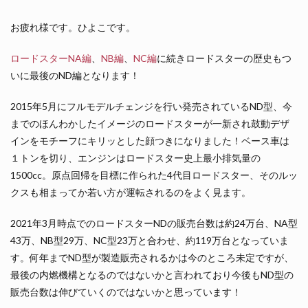
お疲れ様です。ひよこです。
ロードスターNA編
、
NB編
、
NC編
に続きロードスターの歴史もつ
いに最後のND編となります！
2015年5月にフルモデルチェンジを行い発売されているND型、今
までのほんわかしたイメージのロードスターが一新され鼓動デザ
インをモチーフにキリッとした顔つきになりました！ベース車は
１トンを切り、エンジンはロードスター史上最小排気量の
1500cc。原点回帰を目標に作られた4代目ロードスター、そのルッ
クスも相まってか若い方が運転されるのをよく見ます。
2021年3月時点でのロードスターNDの販売台数は約24万台、NA型
43万、NB型29万、NC型23万と合わせ、約119万台となっていま
す。何年までND型が製造販売されるかは今のところ未定ですが、
最後の内燃機構となるのではないかと言われており今後もND型の
販売台数は伸びていくのではないかと思っています！