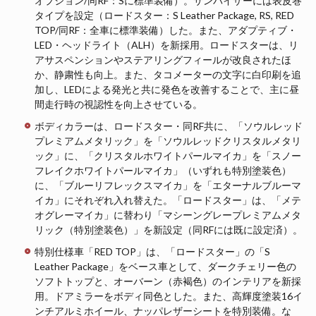
オプション/同RF：Sに標準装備）。サンバイザーには表皮巻
タイプを設定（ロードスター：S Leather Package, RS, RED
TOP/同RF：全車に標準装備）した。また、アダプティブ・
LED・ヘッドライト（ALH）を新採用。ロードスターは、リ
アサスペンションやステアリングフィールが改良されたほ
か、静粛性も向上。また、タコメーターの文字に白印刷を追
加し、LEDによる発光と共に発色を改善することで、主に昼
間走行時の視認性を向上させている。
ボディカラーは、ロードスター・同RF共に、「ソウルレッド
プレミアムメタリック」を「ソウルレッドクリスタルメタリ
ック」に、「クリスタルホワイトパールマイカ」を「スノー
フレイクホワイトパールマイカ」（いずれも特別塗装色）
に、「ブルーリフレックスマイカ」を「エターナルブルーマ
イカ」にそれぞれ入れ替えた。「ロードスター」は、「メテ
オグレーマイカ」に替わり「マシーングレープレミアムメタ
リック（特別塗装色）」を新設定（同RFには既に設定済）。
特別仕様車「RED TOP」は、「ロードスター」の「S
Leather Package」をベース車として、ダークチェリー色の
ソフトトップと、オーバーン（赤褐色）のインテリアを新採
用。ドアミラーをボディ同色とした。また、高輝度塗装16イ
ンチアルミホイール、ナッパレザーシートを特別装備。な