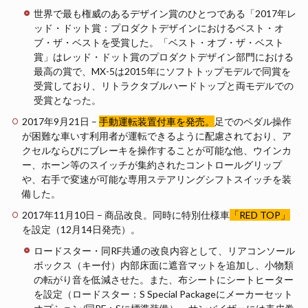
世界で最も権威のあるデザイン賞のひとつである「2017年レ
ッド・ドット賞：プロダクトデザインにおけるベスト・オ
ブ・ザ・ベストを受賞した。「ベスト・オブ・ザ・ベスト
賞」はレッド・ドット賞のプロダクトデザイン部門における
最高の賞で、MX-5は2015年にソフトトップモデルで同賞を
受賞しており、リトラクタブルハードトップと両モデルでの
受賞となった。
2017年9月21日 –
手動運転装置付車を発売。
足でのペダル操作
が困難な車いす利用者が運転できるように配慮されており、ア
クセルならびにブレーキを操作することが可能な他、ウインカ
ー、ホーン等のスイッチが集約されたコントロールグリップ
や、右手で変速が可能な専用ステアリングシフトスイッチを装
備した。
2017年11月10日 – 商品改良。同時に特別仕様車
「RED TOP」
を設定（12月14日発売）。
ロードスター・同RF共通の改良内容として、リアコンソール
ボックス（キー付）内部床面に遮音マットを追加し、小物類
の転がり音を低減させた。また、布シートにシートヒーター
を設定（ロードスター：S Special Packageにメーカーセット