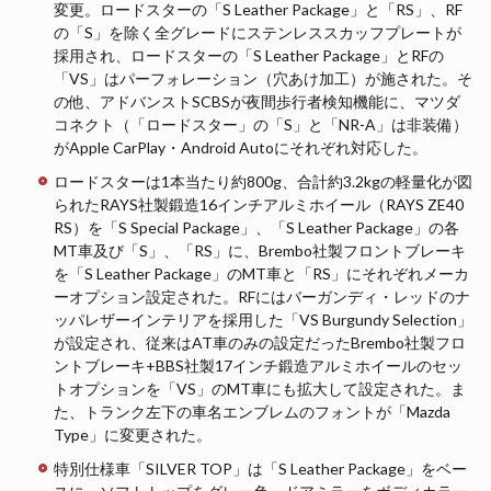
変更。ロードスターの「S Leather Package」と「RS」、RF
の「S」を除く全グレードにステンレススカッフプレートが
採用され、ロードスターの「S Leather Package」とRFの
「VS」はパーフォレーション（穴あけ加工）が施された。そ
の他、アドバンストSCBSが夜間歩行者検知機能に、マツダ
コネクト（「ロードスター」の「S」と「NR-A」は非装備）
がApple CarPlay・Android Autoにそれぞれ対応した。
ロードスターは1本当たり約800g、合計約3.2kgの軽量化が図
られたRAYS社製鍛造16インチアルミホイール（RAYS ZE40
RS）を「S Special Package」、「S Leather Package」の各
MT車及び「S」、「RS」に、Brembo社製フロントブレーキ
を「S Leather Package」のMT車と「RS」にそれぞれメーカ
ーオプション設定された。RFにはバーガンディ・レッドのナ
ッパレザーインテリアを採用した「VS Burgundy Selection」
が設定され、従来はAT車のみの設定だったBrembo社製フロ
ントブレーキ+BBS社製17インチ鍛造アルミホイールのセッ
トオプションを「VS」のMT車にも拡大して設定された。ま
た、トランク左下の車名エンブレムのフォントが「Mazda
Type」に変更された。
特別仕様車「SILVER TOP」は「S Leather Package」をベー