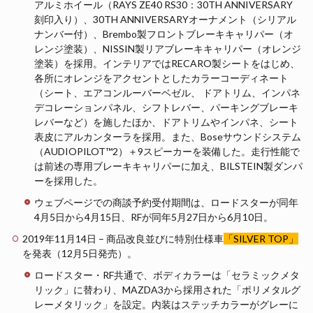
アルミホイール（RAYS ZE40 RS30：30TH ANNIVERSARY
刻印入り）、30TH ANNIVERSARYオーナメント（シリアル
ナンバー付）、Brembo製フロントブレーキキャリパー（オ
レンジ塗装）、NISSIN製リアブレーキキャリパー（オレンジ
塗装）を採用。インテリアではRECARO製シートをはじめ、
各所にオレンジをアクセントとしたカラーコーディネート
（シート、エアコンルーバーベゼル、 ドアトリム、インパネ
デコレーションパネル、シフトレバー、パーキングブレーキ
レバーなど）を施したほか、ドアトリムやインパネ、シート
表皮にアルカンターラを採用。また、Boseサウンドシステム
（AUDIOPILOT™2）＋9スピーカーを装備した。走行性能で
は前述の専用ブレーキキャリパーに加え、BILSTEIN製ダンパ
ーを採用した。
ウェブページでの商談予約受付期間は、ロードスターが同年
4月5日から4月15日、RFが同年5月27日から6月10日。
2019年11月14日 – 商品改良並びに特別仕様車
「SILVER TOP」
を発表（12月5日発売）。
ロードスター・RF共通で、ボディカラーは「セラミックメタ
リック」に替わり、MAZDA3から採用された「ポリメタルグ
レーメタリック」を設定。内装はステッチカラーがグレーに