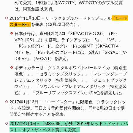
めて受賞。1車種によるWCOTY、WCDOTYのダブル受賞
は、同賞創設以来初。
2016年11月10日 – リトラクタブルハードトップモデル
「ロード
スターRF」
を発表（12月22日発売）。
日本仕様は、直列4気筒2.0L「SKYACTIV-G 2.0」（PE-
VPR［RS］型）を搭載。ラインアップは「S」、「VS」、
「RS」の3グレード。全グレードに6速MT（SKYACTIV-
MT）を、「RS」以外のグレードには、6速AT「SKYACTIV-
DRIVE」（6EC-AT）を設定。
ボディカラーは「クリスタルホワイトパールマイカ（特別塗
装色）」、「セラミックメタリック」、「マシーングレープ
レミアムメタリック（特別塗装色）」、「ジェットブラック
マイカ」、「ソウルレッドプレミアムメタリック（特別塗装
色）」、「ブルーリフレックスマイカ」の6色を設定した。
2017年1月13日 – 「ロードスター」に限定色「クラシックレッ
ド」を設定。同日より予約受付を開始し、同年2月28日まで期
間限定で販売することを発表。
2017年4月3日 – 「MX-5 RF」が独「2017年レッド・ドット：ベ
スト・オブ・ザ・ベスト賞」を受賞。