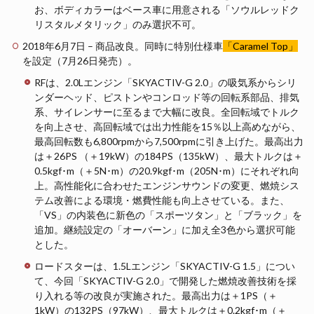
お、ボディカラーはベース車に用意される「ソウルレッドク
リスタルメタリック」のみ選択不可。
2018年6月7日 – 商品改良。同時に特別仕様車
「Caramel Top」
を設定（7月26日発売）。
RFは、2.0Lエンジン「SKYACTIV-G 2.0」の吸気系からシリ
ンダーヘッド、ピストンやコンロッド等の回転系部品、排気
系、サイレンサーに至るまで大幅に改良。全回転域でトルク
を向上させ、高回転域では出力性能を15％以上高めながら、
最高回転数も6,800rpmから7,500rpmに引き上げた。最高出力
は＋26PS （＋19kW）の184PS（135kW）、最大トルクは＋
0.5kgf･m（＋5N･m）の20.9kgf･m（205N･m）にそれぞれ向
上。高性能化に合わせたエンジンサウンドの変更、燃焼シス
テム改善による環境・燃費性能も向上させている。また、
「VS」の内装色に新色の「スポーツタン」と「ブラック」を
追加。継続設定の「オーバーン」に加え全3色から選択可能
とした。
ロードスターは、1.5Lエンジン「SKYACTIV-G 1.5」につい
て、今回「SKYACTIV-G 2.0」で開発した燃焼改善技術を採
り入れる等の改良が実施された。最高出力は＋1PS（＋
1kW）の132PS（97kW）、最大トルクは＋0.2kgf･m（＋