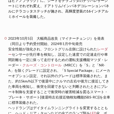
はピアノブラック）に、シートをテラコッタのナッパレザーシ
ートにそれぞれ変え、ドアトリム/インパネデコレーションパネ
ルにテラコッタステッチが施され、高輝度塗装の16インチアル
ミホイールを装備した。
2023年10月5日 大幅商品改良（マイナーチェンジ）を発表
（同日より予約受付開始、2024年1月中旬発売
安全性能が強化され、フロントグリル左側に設けられた
レーダ
ー
センサーが先行車を検知し、設定した速度での定速走行や車
間距離を一定に保って走行するための運転支援機能マツダ・レ
ーダー・
クルーズ・コントロール
（MRCC）を「S」と「NR-
A」を除くグレードに設定され、「S Special Package」にメーカ
ーオプション設定、それ以外のグレードは標準装備された。ま
た、約15km/h以下で後退中にクルマの左右や後方に接近してき
た車両を検知し、衝突を回避できないと判断されたときにブレ
ーキ制御を支援することで衝突時の被害軽減を図るスマート・
ブレーキ・サポート[後退時左右接近物検知機能(SBS-RC)]を全車
に標準装備された。
ヘッドランプはデイタイムランニングライトを変更するととも
に、ヘッド・リア・ターンなどの全てのランプ類を
LED
化。ボ