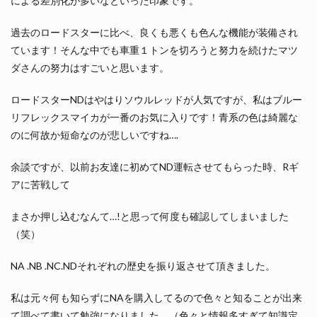
による差別化が多いなといった印象です。
過去のロードスターに比べ、良くも悪くも色んな機能が装備され
ています！そんな中でも車重１トンを切ろうと努力を続けたマツ
ダさんの努力はすごいと思います。
ロードスターNDはやはりソウルレッドが人気ですが、私はブルー
リフレックスマイカが一番のお気に入りです！青系の色は綺麗な
のに何故か短命なのが悲しいですね….
余談ですが、以前お友達に初めてND運転させてもらった時、Rギ
アに苦戦して
まさか押し込むなんて…!と思って何度も確認してしまいました
（笑）
NA .NB .NC.NDそれぞれの歴史を振り返させて頂きました。
私は元々何も知らずにNAを購入してるので色々と知ることが出来
て調べて書いて勉強になりました。（色々と情報多すぎて知識定