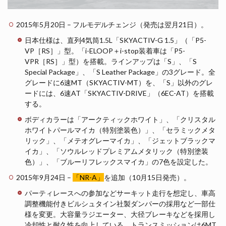
2015年5月20日 – フルモデルチェンジ（発売は翌月21日）。
日本仕様は、直列4気筒1.5L「SKYACTIV-G 1.5」（「P5-
VP［RS］」型。「i-ELOOP＋i-stop装着車は「P5-
VPR［RS］」型）を搭載。ラインアップは「S」、「S
Special Package」、「S Leather Package」の3グレード。全
グレードに6速MT（SKYACTIV-MT）を、「S」以外のグレ
ードには、6速AT「SKYACTIV-DRIVE」（6EC-AT）を搭載
する。
ボディカラーは「アークティックホワイト」、「クリスタル
ホワイトパールマイカ（特別塗装色）」、「セラミックメタ
リック」、「メテオグレーマイカ」、「ジェットブラックマ
イカ」、「ソウルレッドプレミアムメタリック（特別塗装
色）」、「ブルーリフレックスマイカ」の7色を設定した。
2015年9月24日 –
「NR-A」
を追加（10月15日発売）。
パーティレースへの参加などサーキット走行を想定し、車高
調整機能付きビルシュタイン社製ダンパーの採用など一部仕
様を変更。大容量ラジエーター、大径ブレーキなどを採用し
冷却性と耐久性を向上している。トランスミッションは6MT