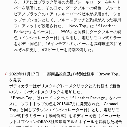
を、リアにはブラック塗装の大径ブレーキローター&キャリ
パーを装備した。そのほか、ダークブルーの幌色、ブルーと
ピアノブラックのエアコンルーバーベゼルが採用され、ショ
ップオプションとして、ブルーステッチと刺繍が入った専用
フロアマットが設定された。「Navy Top」は「S Leather
Package」をベースに、「990S」と同様にダークブルーの幌
色（インシュレーター付）を採用し、電動リモコン式ミラー
をボディ同色に、16インチアルミホイールを高輝度塗装にそ
れぞれ変更し、6スピーカーを特別装備した。
2022年11月17日 一部商品改良及び特別仕様車「Brown Top」
を発表
ボディカラーはポリメタルグレーメタリックと入れ替えで新色
のジルコンサンドメタリックを追加した。
「Brown Top」はロードスターの「S Leather Package」をベー
スに、ソフトトップの色を2018年7月に発売された「Caramel
Top」と同じブラウン（インシュレーター付）とし、電動リモ
コン式ドラミラー（手動可倒式）をボディー同色（メーカーセ
ットオプションのRAYS社製鍛造アルミホイールを装着した場合