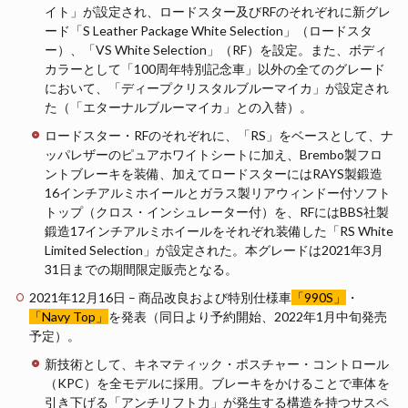
イト」が設定され、ロードスター及びRFのそれぞれに新グレ
ード「S Leather Package White Selection」（ロードスタ
ー）、「VS White Selection」（RF）を設定。また、ボディ
カラーとして「100周年特別記念車」以外の全てのグレード
において、「ディープクリスタルブルーマイカ」が設定され
た（「エターナルブルーマイカ」との入替）。
ロードスター・RFのそれぞれに、「RS」をベースとして、ナ
ッパレザーのピュアホワイトシートに加え、Brembo製フロ
ントブレーキを装備、加えてロードスターにはRAYS製鍛造
16インチアルミホイールとガラス製リアウィンドー付ソフト
トップ（クロス・インシュレーター付）を、RFにはBBS社製
鍛造17インチアルミホイールをそれぞれ装備した「RS White
Limited Selection」が設定された。本グレードは2021年3月
31日までの期間限定販売となる。
2021年12月16日 – 商品改良および特別仕様車
「990S」
・
「Navy Top」
を発表（同日より予約開始、2022年1月中旬発売
予定）。
新技術として、キネマティック・ポスチャー・コントロール
（KPC）を全モデルに採用。ブレーキをかけることで車体を
引き下げる「アンチリフト力」が発生する構造を持つサスペ