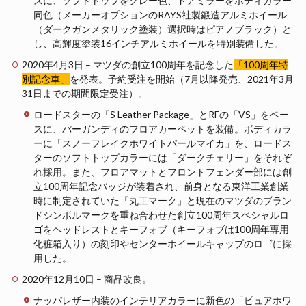
スに、ソフトトップをグレー色、ドアミラーをボディカラー
同色（メーカーオプションのRAYS社製鍛造アルミホイール
（ダークガンメタリック塗装）選択時はピアノブラック）と
し、高輝度塗装16インチアルミホイールを特別装備した。
2020年4月3日 – マツダの創立100周年を記念した
「100周年特
別記念車」
を発表。予約受注を開始（7月以降発売、2021年3月
31日までの期間限定受注）。
ロードスターの「S Leather Package」とRFの「VS」をベー
スに、バーガンディのフロアカーペットを装備。ボディカラ
ーに「スノーフレイクホワイトパールマイカ」を、ロードス
ターのソフトトップカラーには「ダークチェリー」をそれぞ
れ採用。また、フロアマットとフロントフェンダー部には創
立100周年記念バッジが装着され、前身となる東洋工業創業
時に制定されていた「丸工マーク」と現在のマツダのブラン
ドシンボルマークを重ね合わせた創立100周年スペシャルロ
ゴをヘッドレストとキーフォブ（キーフォブは100周年専用
化粧箱入り）の刻印やセンターホイールキャップのロゴに採
用した。
2020年12月10日 – 商品改良。
ナッパレザー内装のインテリアカラーに新色の「ピュアホワ