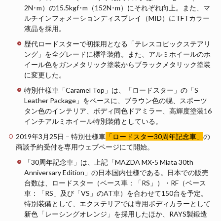
2N･m）の15.5kgf･m（152N･m）にそれぞれ向上。また、マ
ルチインフォメーションディスプレイ（MID）にTFTカラー
液晶を採用。
歴代ロードスターで初採用となる「テレスコピックステアリ
ング」を全グレードに標準装備。また、アルミホイールのホ
イール色をガンメタリック塗装からブラックメタリック塗装
に変更した。
特別仕様車「Caramel Top」は、「ロードスター」の「S
Leather Package」をベースに、ブラウン色の幌、スポーツ
タン色のインテリア、ボディ同色ドアミラー、高輝度塗装16
インチアルミホイール特別装備としている。
2019年3月25日 – 特別仕様車
「ロードスター30周年記念車」
の
商談予約受付を専用ウェブページにて開始。
「30周年記念車」は、上記「MAZDA MX-5 Miata 30th
Anniversary Edition」の日本国内仕様である。日本での販売
台数は、ロードスター（ベース車：「RS」）・RF（ベース
車：「RS」及び「VS」のAT車）を合わせて150台を予定。
特別装備として、エクステリアでは専用ボディカラーとして
新色「レーシングオレンジ」を採用したほか、RAYS製鍛造