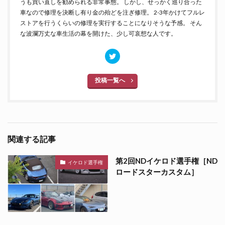
うも買い直しを勧められる非常事態。 しかし、せっかく巡り合った
車なので修理を決断し有り金の殆どを注ぎ修理。 2-3年かけてフルレ
ストアを行うくらいの修理を実行することになりそうな予感。 そん
な波瀾万丈な車生活の幕を開けた、少し可哀想な人です。
投稿一覧へ
関連する記事
第2回NDイケロド選手権［ND
イケロド選手権
ロードスターカスタム］