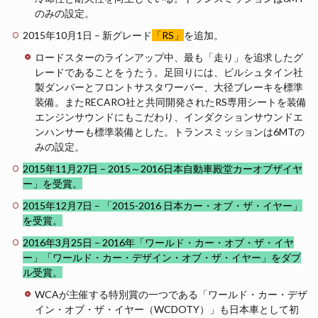
のみの設定。
2015年10月1日 – 新グレード
「RS」
を追加。
ロードスターのラインアップ中、最も「走り」を追求したグ
レードであることをうたう。足回りには、ビルシュタイン社
製ダンパーとフロントサスタワーバー、大径ブレーキを標準
装備。またRECARO社と共同開発されたRS専用シートを装備
エンジンサウンドにもこだわり、インダクションサウンドエ
ンハンサーも標準装備とした。トランスミッションは6MTの
みの設定。
2015年11月27日 – 2015～2016日本自動車殿堂カーオブザイヤ
ー」を受賞。
2015年12月7日 – 「2015-2016 日本カー・オブ・ザ・イヤー」
を受賞。
2016年3月25日 – 2016年「ワールド・カー・オブ・ザ・イヤ
ー」「ワールド・カー・デザイン・オブ・ザ・イヤー」をダブ
ル受賞。
WCAが主催する特別賞の一つである「ワールド・カー・デザ
イン・オブ・ザ・イヤー（WCDOTY）」も日本車として初