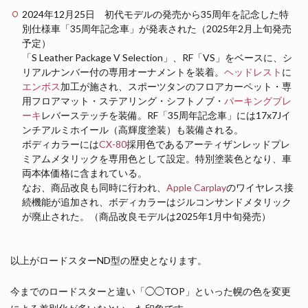
2024年12月25日 初代モデルの発売から35周年を記念した特
別仕様車「35周年記念車」が発表された（2025年2月上旬発売
予定）
「S Leather Package V Selection」、RF「VS」をベースに、シ
リアルナンバー付の専用オーナメントを装着。
ヘッドレスト
に
エンボス
加工が施され、スポーツタンのフロアカーペット・専
用フロアマット・ステアリング・シフトノブ・
パーキングブレ
ーキ
レバーステッチを装備。RF「35周年記念車」には17x7Jイ
ンチアルミホイール（高輝度塗装）も装備される。
ボディカラーには
CX-80
採用色であるアーティザンレッドプレ
ミアムメタリックを専用色として設定。特別塗装色となり、車
両本体価格に含まれている。
なお、商品改良も同時に行われ、
Apple Carplay
のワイヤレス接
続機能が追加され、ボディカラーはジルコンサンドメタリック
が廃止された。（商品改良モデルは2025年1月中旬発売）
以上がロードスターND型の歴史となります。
今までのロードスターと違い「◯◯TOP」といった幌の色を変更