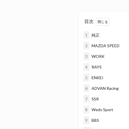
目次
1
純正
2
MAZDA SPEED
3
WORK
4
RAYS
5
ENKEI
6
ADVAN Racing
7
SSR
8
Weds Sport
9
BBS