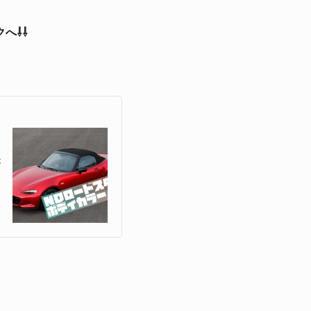
へ⇩⇩
が