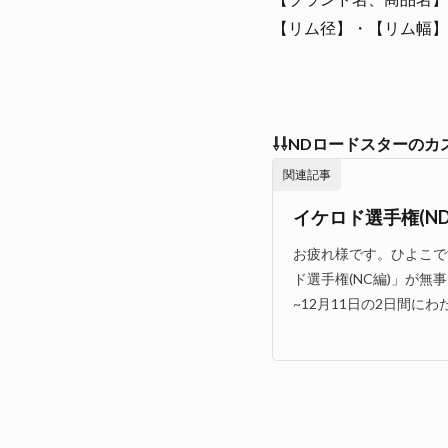
【リム径】・【リム幅】・
⇩⇩NDロードスターの
関連記事
イケロド選手権(ND
お疲れ様です。ひよこです
ド選手権(NC編)」が無事
~12月11日の2日間にわた