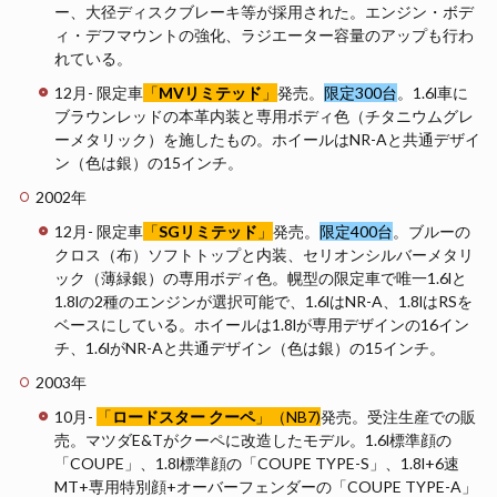
ー、大径ディスクブレーキ等が採用された。エンジン・ボデ
ィ・デフマウントの強化、ラジエーター容量のアップも行わ
れている。
12月- 限定車
「
MVリミテッド
」
発売。
限定300台
。1.6l車に
ブラウンレッドの本革内装と専用ボディ色（チタニウムグレ
ーメタリック）を施したもの。ホイールはNR-Aと共通デザイ
ン（色は銀）の15インチ。
2002年
12月- 限定車
「
SGリミテッド
」
発売。
限定400台
。ブルーの
クロス（布）ソフトトップと内装、セリオンシルバーメタリ
ック（薄緑銀）の専用ボディ色。幌型の限定車で唯一1.6lと
1.8lの2種のエンジンが選択可能で、1.6lはNR-A、1.8lはRSを
ベースにしている。ホイールは1.8lが専用デザインの16イン
チ、1.6lがNR-Aと共通デザイン（色は銀）の15インチ。
2003年
10月-
「
ロードスター クーペ
」
（NB7)
発売。受注生産での販
売。マツダE&Tがクーペに改造したモデル。1.6l標準顔の
「COUPE」、1.8l標準顔の「COUPE TYPE-S」、1.8l+6速
MT+専用特別顔+オーバーフェンダーの「COUPE TYPE-A」