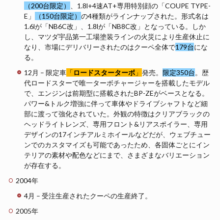
（200台限定）
、1.8l+4速AT+専用特別顔の「COUPE TYPE-
E」
（150台限定）
の4種類がラインナップされた。形式名は
1.6lが「NB6C改」、1.8lが「NB8C改」となっている。しか
し、マツダ宇品第一工場塗装ラインの火災により生産休止に
なり、市場にデリバリーされたのはクーペ全体で
179台
にな
る。
12月 – 限定車
「
ロードスターターボ
」
発売。
限定350台
。歴
代ロードスターで唯一ターボチャージャーを搭載したモデル
で、エンジンは前期型に搭載されたBP-ZEがベースとなる。
パワー&トルク増強に伴って車体やドライブシャフトなど細
部に渡って強化されていた。外観の特徴はクリアブラックの
ヘッドライトレンズ、専用フロント&リアスポイラー、専用
デザインの17インチアルミホイールなどだが、ウェブチュー
ンでのカスタマイズも可能であったため、各固体ごとにイン
テリアの素材や配色などにまで、さまざまなバリエーション
が存在する。
2004年
4月 – 受注生産されたクーペの生産終了。
2005年