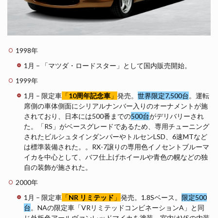
1998年
1月 – 「マツダ・ロードスター」として国内販売開始。
1999年
1月 – 限定車
「
10周年記念車
」
発売。
世界限定7,500台
。運転
席側の車体側面にシリアルナンバー入りのオーナメントが施
されており、日本には500番までの
500台
がデリバリーされ
た。「RS」がベースグレードであるため、専用チューニング
されたビルシュタインダンパーやトルセンLSD、6速MTなど
は標準装備された。。RX-7譲りの専用色イノセントブルーマ
イカを中心として、バフ仕上げホイールや青色の幌などの独
自の装飾が施された。
2000年
1月 – 限定車
「
NR リミテッド
」
発売。1.8Sベース。
限定500
台
。NAの限定車「VRリミテッドコンビネーションA」と同
じ外板色アールヴァンレッドマイカを塗装。室内はVSの内装