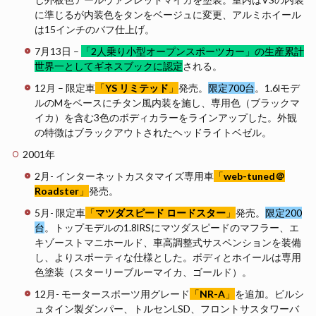
に準じるが内装色をタンをベージュに変更、アルミホイール
は15インチのバフ仕上げ。
7月13日 –
「2人乗り小型オープンスポーツカー」の生産累計
世界一としてギネスブックに認定
される。
12月 – 限定車
「
YS リミテッド
」
発売。
限定700台
。1.6lモデ
ルのMをベースにチタン風内装を施し、専用色（ブラックマ
イカ）を含む3色のボディカラーをラインアップした。外観
の特徴はブラックアウトされたヘッドライトベゼル。
2001年
2月- インターネットカスタマイズ専用車
「
web-tuned＠
Roadster
」
発売。
5月- 限定車
「
マツダスピード ロードスター
」
発売。
限定200
台
。トップモデルの1.8lRSにマツダスピードのマフラー、エ
キゾーストマニホールド、車高調整式サスペンションを装備
し、よりスポーティな仕様とした。ボディとホイールは専用
色塗装（スターリーブルーマイカ、ゴールド）。
12月- モータースポーツ用グレード
「
NR-A
」
を追加。ビルシ
ュタイン製ダンパー、トルセンLSD、フロントサスタワーバ