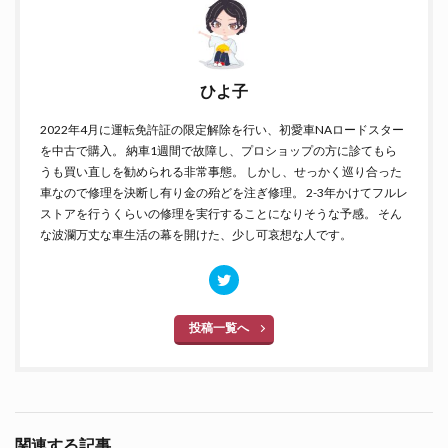
ひよ子
2022年4月に運転免許証の限定解除を行い、初愛車NAロードスター
を中古で購入。 納車1週間で故障し、プロショップの方に診てもら
うも買い直しを勧められる非常事態。 しかし、せっかく巡り合った
車なので修理を決断し有り金の殆どを注ぎ修理。 2-3年かけてフルレ
ストアを行うくらいの修理を実行することになりそうな予感。 そん
な波瀾万丈な車生活の幕を開けた、少し可哀想な人です。
投稿一覧へ
関連する記事