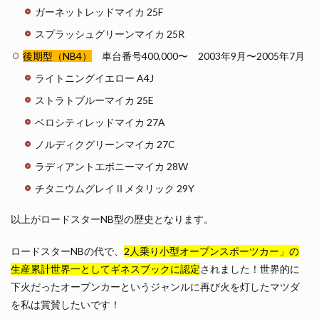
ガーネットレッドマイカ 25F
スプラッシュグリーンマイカ 25R
後期型（NB4）
車台番号400,000〜 2003年9月〜2005年7月
ライトニングイエロー A4J
ストラトブルーマイカ 25E
ベロシティレッドマイカ 27A
ノルディクグリーンマイカ 27C
ラディアントエボニーマイカ 28W
チタニウムグレイⅡメタリック 29Y
以上がロードスターNB型の歴史となります。
ロードスターNBの代で、
2人乗り小型オープンスポーツカー」の
生産累計世界一としてギネスブックに認定
されました！世界的に
下火だったオープンカーというジャンルに再び火を灯したマツダ
を私は賞賛したいです！