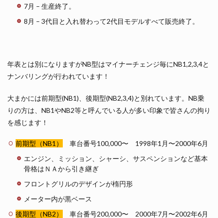
7月 – 生産終了。
8月 – 3代目と入れ替わって2代目モデルすべて販売終了。
年表とは別になりますがNB型はマイナーチェンジ毎にNB1,2,3,4と
ナンバリングが行われています！
大まかには前期型(NB1)、後期型(NB2,3,4)と別れています。NB乗
りの方は、NB1やNB2等と呼んでいる人が多い印象で皆さんの拘り
を感じます！
前期型（NB1）
車台番号100,000〜 1998年1月〜2000年6月
エンジン、ミッション、シャーシ、サスペンションなど基本
骨格はＮＡから引き継ぎ
フロントグリルのデザインが楕円形
メーター内が黒ベース
後期型（NB2）
車台番号200,000〜 2000年7月〜2002年6月