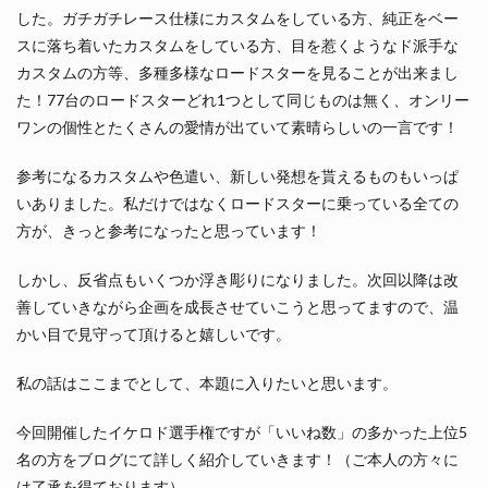
した。ガチガチレース仕様にカスタムをしている方、純正をベー
スに落ち着いたカスタムをしている方、目を惹くようなド派手な
カスタムの方等、多種多様なロードスターを見ることが出来まし
た！77台のロードスターどれ1つとして同じものは無く、オンリー
ワンの個性とたくさんの愛情が出ていて素晴らしいの一言です！
参考になるカスタムや色遣い、新しい発想を貰えるものもいっぱ
いありました。私だけではなくロードスターに乗っている全ての
方が、きっと参考になったと思っています！
しかし、反省点もいくつか浮き彫りになりました。次回以降は改
善していきながら企画を成長させていこうと思ってますので、温
かい目で見守って頂けると嬉しいです。
私の話はここまでとして、本題に入りたいと思います。
今回開催したイケロド選手権ですが「いいね数」の多かった上位5
名の方をブログにて詳しく紹介していきます！（ご本人の方々に
は了承を得ております）