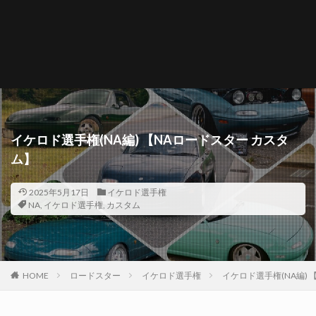
イケロド選手権(NA編) 【NAロードスター カスタ
ム】
2025年5月17日
イケロド選手権
NA
,
イケロド選手権
,
カスタム
HOME
ロードスター
イケロド選手権
イケロド選手権(NA編) 