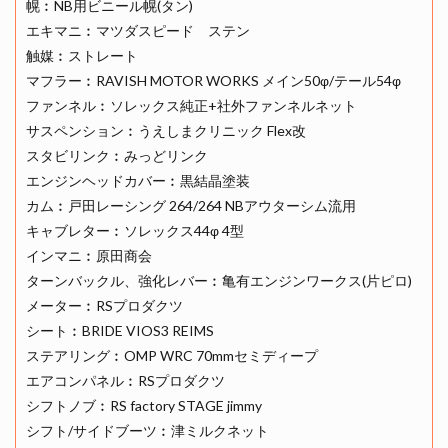
幌︰NB用ビニール幌(タン)
エキマニ︰マツダスピード ステン
触媒︰ストレート
マフラー︰RAVISH MOTOR WORKS メイン50φ/テール54φ
ファンネル︰ソレックス純正+社外ファンネルネット
サスペンション︰うえしまクリニック Flex改
スタビリンク︰みっどリンク
エンジンヘッドカバー︰黒結晶塗装
カム︰戸田レーシング 264/264 NBアウターシム流用
キャブレター︰ソレックス44φ 4型
インマニ︰原田商会
ターンバックル、強化レバー︰亀有エンジンワークス(片ピロ)
メーター︰RSプロダクツ
シート︰BRIDE VIOS3 REIMS
ステアリング︰OMP WRC 70mmセミディープ
エアコンパネル︰RSプロダクツ
シフトノブ︰RS factory STAGE jimmy
シフト/サイドブーツ︰津ミルクネット