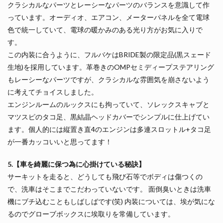
クラシカルなパーツとレーシーなパーツのバランスを意識して作
っています。オーディオ、エアコン、メーターパネルを全て電球
色で統一していて、電球の暖かみのある光り方がお気に入りで
す。
この内装に合うように、フルバケはBRIDE製の限定品(黒スェード
生地)を採用しています。革巻きのOMPセミディープステアリング
もレーシーなパーツですが、クラシカルな雰囲気を崩さないよう
に考えてチョイスしました。
エンジンルームのルックスにも拘っていて、ソレックスキャブと
マツスピのタコ足、黒結晶ヘッドカバーでシンプルに仕上げてい
ます。個人的には縦置き直4のエンジンは多連スロットル+タコ足
が一番カッコいいと思ってます！
5.【車を綺麗に保つ為に心掛けている秘訣】
サーキットを走ると、どうしても飛び石等でボディは傷つくの
で、洗車はそこまでこだわっていないです。 面倒臭いときは洗車
機にブチ込むこともしばしばです(笑) 内装については、埃が気にな
るのでグローブボックスに埃取りを常備しています。