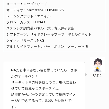
メーター︰マツダスピード
オーディオ︰carrozzeria FH-8500DVS
レーシングナット：エコイル
フロントガラス：FUYAO
ステンレス調内装パネル一式：青天井研究所
シフトブーツ、サイドブレーキブーツ：津ミルクネット
クイックリリース：NRG
アルミサイドブレーキカバー、ボタン：メーカー不明
NAだと中々みない色と思っていたら、まさ
かのオールペン！
サーキット車の時を残しつつ、現代に合わ
せていて綺麗かつスポーティ…。
納車前からパーツ選定していて脳内でイメ
ージができてるって…見習いたい限りで
す。