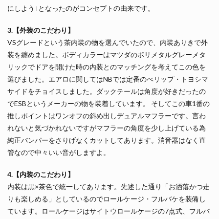
にしよう｣となったのがコンセプトの由来です。
3.【外装のこだわり】
VSグレードという茶内装の物を選んでいたので、内装ありきで外
装を纏めました。ボディカラーはマツダのポリメタルグレーメタ
リックでドアを開けた時の内装とのマッチングを考えてこの色を
選びました。エアロに関してはNBでは定番のべリップ・トヨシマ
サイドをチョイスしました。ダックテールは角度が好きだったの
でESBというメーカーの物を装着しています。 そしてこの車1番の
推しポイントはワンオフの斜め出しデュアルマフラーです。言わ
れないと気づかれないですがマフラーの角度を少し上げている為
純正バンパーをさりげなくカットしてあります。消音器はなく直
管なので中々いい音がしますよ。
4.【内装のこだわり】
内装は黒×茶色で統一してあります。先述した通り「お洒落かつ走
りも楽しめる」としているのでロールケージ・フルバケを装備し
ています。ロールケージはサイトウロールケージの7点式、フルバ