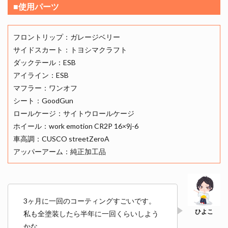
■使用パーツ
フロントリップ：ガレージベリー
サイドスカート：トヨシマクラフト
ダックテール：ESB
アイライン：ESB
マフラー：ワンオフ
シート：GoodGun
ロールケージ：サイトウロールケージ
ホイール：work emotion CR2P 16×9j-6
車高調：CUSCO streetZeroA
アッパーアーム：純正加工品
3ヶ月に一回のコーティングすごいです。
私も全塗装したら半年に一回くらいしよう
かな,,,。