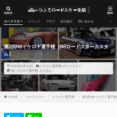
ロードスター
イベント
ブログ
自己紹介
問い合わせ
第2回NBイケロド選手権［NBロードスターカスタ
ム］
2025年5月17日
イケロド選手権
,
ロードスター
NB
,
イケロド選手権
,
カスタム
HOME
ロードスター
イケロド選手権
第2回NBイケロド選手