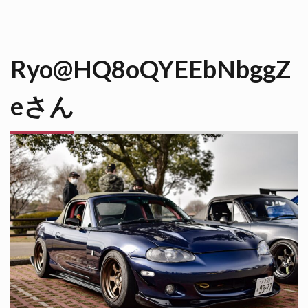
Ryo@HQ8oQYEEbNbggZ
eさん