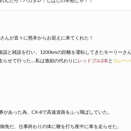
れんだろ！バカタレ！しばしの辛抱じゃ！！
さんが直々に熊本からお迎えに来てくれた！
確認と雑談を行い、1200kmの距離を運転してきたモーリーさ
を走らせて行った….私は激励の代わりに
レッドブル2本
と
カレーパ
事があった為、CX-8で高速道路をふっ飛ばしていた。
御免だ、仕事終わりの体に鞭を打ち夜中に車を走らせた。