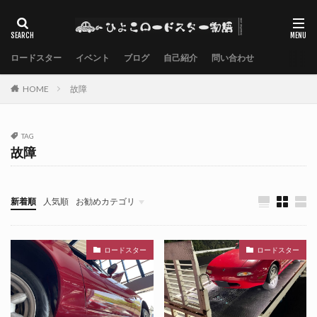
ロードスター
イベント
ブログ
自己紹介
問い合わせ
HOME
故障
TAG
故障
新着順
人気順
お勧めカテゴリ
ロードスター
ロードスター