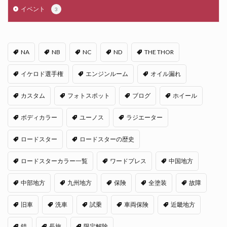
イベント
3
NA
NB
NC
ND
THE THOR
イケロド選手権
エンジンルーム
オイル漏れ
カスタム
フォトスポット
ブログ
ホイール
ボディカラー
ユーノス
ラジエーター
ロードスター
ロードスターの歴史
ロードスターカラー一覧
ワードプレス
中国地方
中部地方
九州地方
保険
全塗装
故障
旧車
洗車
試乗
車両保険
近畿地方
錆
長旅
限定解除